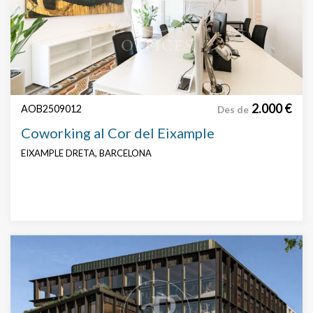
2.000 €
AOB2509012
Des de
Coworking al Cor del Eixample
EIXAMPLE DRETA, BARCELONA
Modificar cookies
Tècniques i funcionals
Sempre activades
Aquest lloc web utilitza cookies pròpies per recopilar
informació amb la finalitat de millorar els nostres serveis.
Si continua navegant, suposa l'acceptació de la instal·lació
de les mateixes. L'usuari té la possibilitat de configurar el
navegador podent, si així ho desitja, impedir que siguin