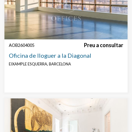
Característiques
Vigilància
Conserge
sòl tècnic
Fals sostre
AACC
Aparcament
Preu a consultar
AOB2604005
Oficina de lloguer a la Diagonal
EIXAMPLE ESQUERRA, BARCELONA