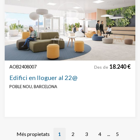
18.240 €
AOB2408007
Des de
Edifici en lloguer al 22@
POBLE NOU, BARCELONA
Més propietats
1
2
3
4
...
5