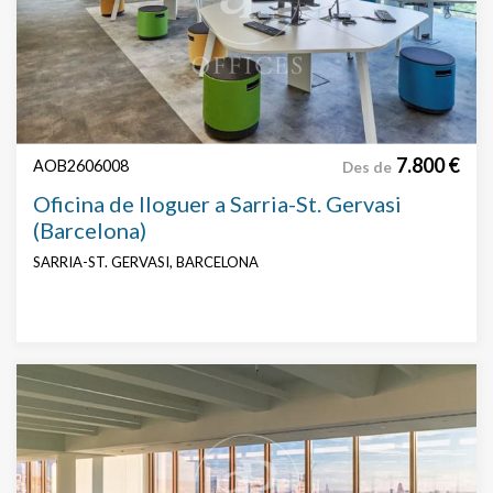
Cercar per text o referència
Preu
7.800 €
AOB2606008
Des de
Oficina de lloguer a Sarria-St. Gervasi
(Barcelona)
SARRIA-ST. GERVASI, BARCELONA
Superfície
Preu € / m²