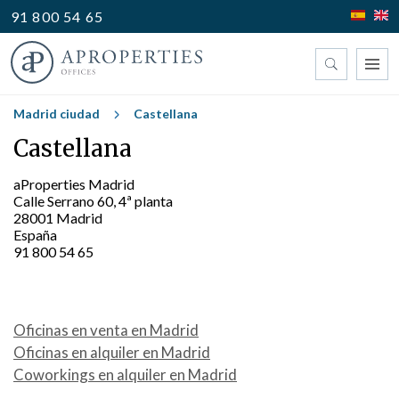
91 800 54 65
Encuentre su oficina
Madrid ciudad
Castellana
Castellana
Tipo
aProperties Madrid
Calle Serrano 60, 4ª planta
28001 Madrid
España
91 800 54 65
Oficinas en venta en Madrid
Oficinas en alquiler en Madrid
Coworkings en alquiler en Madrid