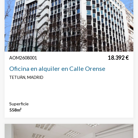
Características
Vigilancia
Conserje
suelo técnico
Falso techo
AACC
Aparcamiento
18.392 €
AOM2608001
Oficina en alquiler en Calle Orense
TETUÁN, MADRID
Superficie
558m²