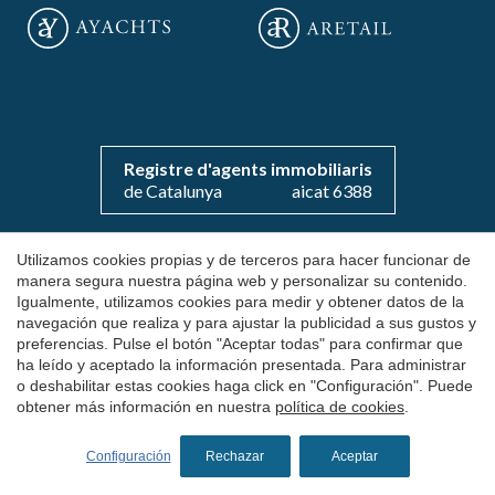
Registre d'agents immobiliaris
de Catalunya
aicat 6388
Utilizamos cookies propias y de terceros para hacer funcionar de
Copyright 2026 © aOficinas
manera segura nuestra página web y personalizar su contenido.
Igualmente, utilizamos cookies para medir y obtener datos de la
Alquiler y venta de oficinas exclusivas
navegación que realiza y para ajustar la publicidad a sus gustos y
preferencias. Pulse el botón "Aceptar todas" para confirmar que
AICAT 6388
ha leído y aceptado la información presentada. Para administrar
Aviso Legal
o deshabilitar estas cookies haga click en "Configuración". Puede
obtener más información en nuestra
política de cookies
.
Política de Cookies
by
iEstrategic
Configuración
Rechazar
Aceptar