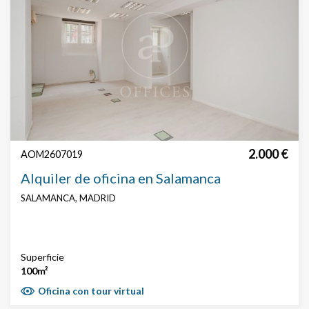
2.000 €
AOM2607019
Alquiler de oficina en Salamanca
SALAMANCA, MADRID
Modificar cookies
Superficie
100m²
Oficina con tour virtual
Técnicas y funcionales
Siempre activas