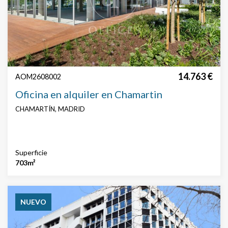
Buscar por texto o referencia
Precio
14.763 €
AOM2608002
Oficina en alquiler en Chamartin
CHAMARTÍN, MADRID
Superficie
Superficie
703m²
Precio € / m²
NUEVO