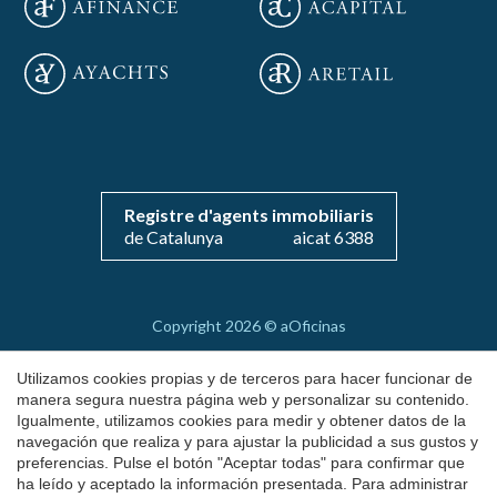
Guardar configuración
Aceptar todas
Registre d'agents immobiliaris
de Catalunya
aicat 6388
Copyright 2026 © aOficinas
Alquiler y venta de oficinas exclusivas
Utilizamos cookies propias y de terceros para hacer funcionar de
AICAT 6388
manera segura nuestra página web y personalizar su contenido.
Igualmente, utilizamos cookies para medir y obtener datos de la
Aviso Legal
navegación que realiza y para ajustar la publicidad a sus gustos y
preferencias. Pulse el botón "Aceptar todas" para confirmar que
Política de Cookies
ha leído y aceptado la información presentada. Para administrar