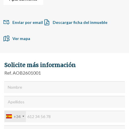
sobre las preferencias y elecciones personales del usuario
a través de la observación continuada de sus hábitos de
navegación. Gracias a ellas, podemos conocer los hábitos
de navegación en el sitio web y mostrar publicidad
relacionada con el perfil de navegación del usuario.
Enviar por email
Descargar ficha del inmueble
Ver mapa
Solicite más información
Ref. AOB2601001
+34