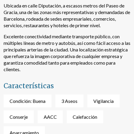
Este sitio web utiliza Cookies propias para recopilar
Ubicada en calle Diputación, a escasos metros del Paseo de
información con la finalidad de mejorar nuestros servicios.
Si continua navegando, supone la aceptación de la
Gracia, una de las zonas más representativas y demandadas de
instalación de las mismas. El usuario tiene la posibilidad
Barcelona, rodeada de sedes empresariales, comercios,
de configurar su navegador pudiendo, si así lo desea,
servicios, restaurantes y hoteles de primer nivel.
impedir que sean instaladas en su disco duro, aunque
deberá tener en cuenta que dicha acción podrá ocasionar
dificultades de navegación de la página web.
Excelente conectividad mediante transporte público, con
múltiples líneas de metro y autobús, así como fácil acceso a las
principales arterias de la ciudad. Una localización estratégica
Analíticas y personalización
que refuerza la imagen corporativa de cualquier empresa y
Permiten realizar el seguimiento y análisis del
garantiza comodidad tanto para empleados como para
comportamiento de los usuarios de este sitio web. La
clientes.
información recogida mediante este tipo de cookies se
utiliza en la medición de la actividad de la web para la
elaboración de perfiles de navegación de los usuarios con
Características
el fin de introducir mejoras en función del análisis de los
datos de uso que hacen los usuarios del servicio. Permiten
guardar la información de preferencia del usuario para
mejorar la calidad de nuestros servicios y para ofrecer una
Condición: Buena
3 Aseos
Vigilancia
mejor experiencia a través de productos recomendados.
Conserje
AACC
Calefacción
Marketing y publicidad
Estas cookies son utilizadas para almacenar información
Aparcamiento