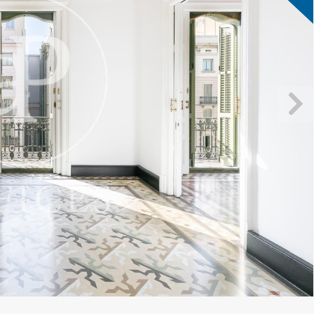
icar cookies
as y funcionales
Siempre 
io web utiliza Cookies propias para recopilar información con la finalida
 nuestros servicios. Si continua navegando, supone la aceptación de la
ción de las mismas. El usuario tiene la posibilidad de configurar su nav
o, si así lo desea, impedir que sean instaladas en su disco duro, aunq
tener en cuenta que dicha acción podrá ocasionar dificultades de nav
ágina web.
icas y personalización