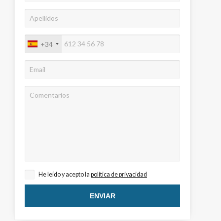
+34
activas
d de
egador
ue
egación
He leído y acepto la
política de privacidad