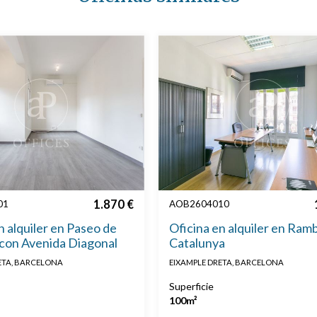
1.870 €
01
AOB2604010
n alquiler en Paseo de
Oficina en alquiler en Ram
 con Avenida Diagonal
Catalunya
ETA, BARCELONA
EIXAMPLE DRETA, BARCELONA
Superficie
100m²