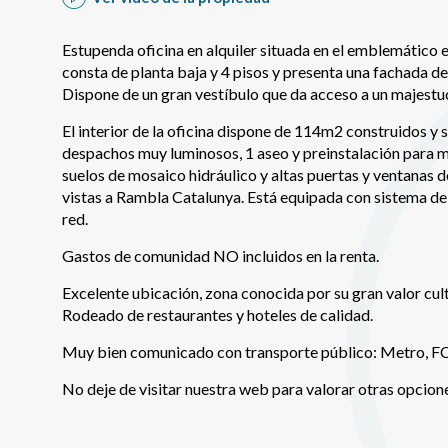
Permite
sitio we
medició
Estupenda oficina en alquiler situada en el emblemático e
los usua
que hac
consta de planta baja y 4 pisos y presenta una fachada d
del usu
Dispone de un gran vestíbulo que da acceso a un majestuo
experie
El interior de la oficina dispone de 114m2 construidos y 
Market
despachos muy luminosos, 1 aseo y preinstalación para m
suelos de mosaico hidráulico y altas puertas y ventanas 
Estas c
vistas a Rambla Catalunya. Está equipada con sistema de a
eleccio
hábitos
red.
en el si
usuario
Gastos de comunidad NO incluidos en la renta.
Excelente ubicación, zona conocida por su gran valor cultu
Rodeado de restaurantes y hoteles de calidad.
Muy bien comunicado con transporte público: Metro, F
No deje de visitar nuestra web para valorar otras opcion