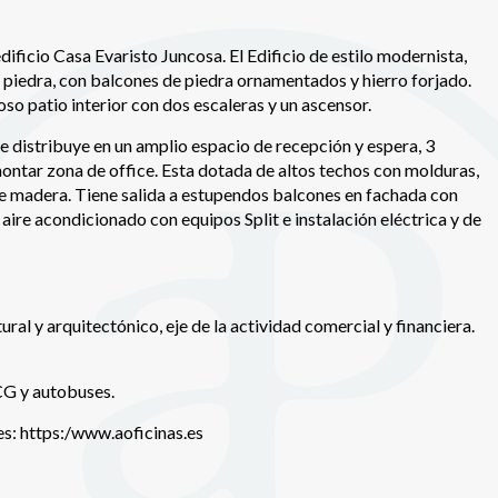
n realizar el seguimiento y análisis del comportamiento de los usuarios
b. La información recogida mediante este tipo de cookies se utiliza en l
n de la actividad de la web para la elaboración de perfiles de navegac
dificio Casa Evaristo Juncosa. El Edificio de estilo modernista,
rios con el fin de introducir mejoras en función del análisis de los dato
en los usuarios del servicio. Permiten guardar la información de prefe
e piedra, con balcones de piedra ornamentados y hierro forjado.
ario para mejorar la calidad de nuestros servicios y para ofrecer una m
so patio interior con dos escaleras y un ascensor.
ncia a través de productos recomendados.
se distribuye en un amplio espacio de recepción y espera, 3
ing y publicidad
ontar zona de office. Esta dotada de altos techos con molduras,
de madera. Tiene salida a estupendos balcones en fachada con
ookies son utilizadas para almacenar información sobre las preferencia
ire acondicionado con equipos Split e instalación eléctrica y de
nes personales del usuario a través de la observación continuada de s
 de navegación. Gracias a ellas, podemos conocer los hábitos de nave
tio web y mostrar publicidad relacionada con el perfil de navegación del
.
Guardar configuración
Aceptar todas
ral y arquitectónico, eje de la actividad comercial y financiera.
CG y autobuses.
es: https:/www.aoficinas.es