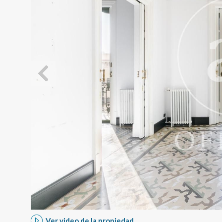
Modif
Técnic
Este sit
mejorar
instala
pudiend
deberá 
de la p
Analít
Ver video de la propiedad