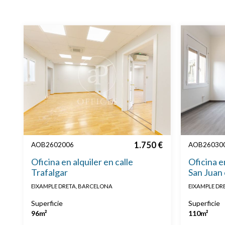
1.750 €
AOB2602006
AOB26030
Oficina en alquiler en calle
Oficina e
Trafalgar
San Juan
EIXAMPLE DRETA, BARCELONA
EIXAMPLE DR
Superficie
Superficie
96m²
110m²