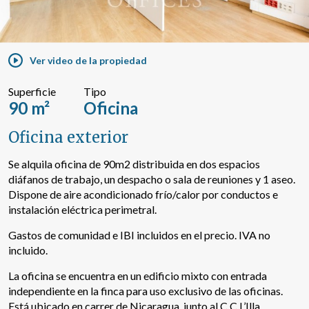
Buscar por texto o referencia
Ver video de la propiedad
Búsqueda avanzada
Superficie
Tipo
90 m²
Oficina
Oficina exterior
Se alquila oficina de 90m2 distribuida en dos espacios
diáfanos de trabajo, un despacho o sala de reuniones y 1 aseo.
Dispone de aire acondicionado frío/calor por conductos e
instalación eléctrica perimetral.
Gastos de comunidad e IBI incluidos en el precio. IVA no
incluido.
La oficina se encuentra en un edificio mixto con entrada
independiente en la finca para uso exclusivo de las oficinas.
Está ubicado en carrer de Nicaragua, junto al C.C L’Illa,