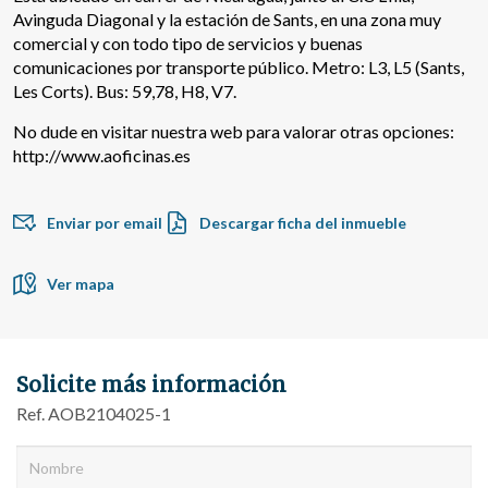
Avinguda Diagonal y la estación de Sants, en una zona muy
comercial y con todo tipo de servicios y buenas
comunicaciones por transporte público. Metro: L3, L5 (Sants,
Les Corts). Bus: 59,78, H8, V7.
No dude en visitar nuestra web para valorar otras opciones:
http://www.aoficinas.es
Enviar por email
Descargar ficha del inmueble
Modificar cookies
Ver mapa
Técnicas y funcionales
Siempre activas
Este sitio web utiliza Cookies propias para recopilar
Solicite más información
información con la finalidad de mejorar nuestros servicios.
Si continua navegando, supone la aceptación de la
Ref. AOB2104025-1
instalación de las mismas. El usuario tiene la posibilidad
de configurar su navegador pudiendo, si así lo desea,
impedir que sean instaladas en su disco duro, aunque
deberá tener en cuenta que dicha acción podrá ocasionar