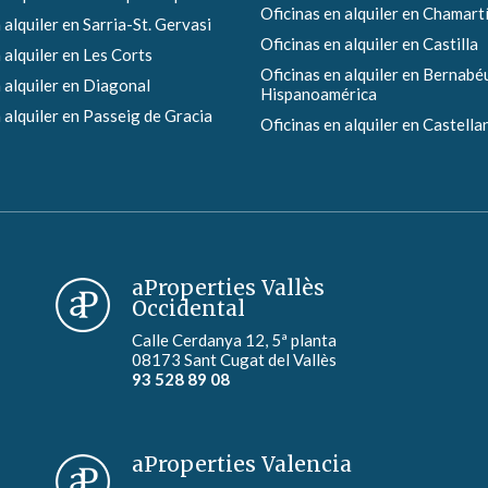
Oficinas en alquiler en Chamart
 alquiler en Sarria-St. Gervasi
Oficinas en alquiler en Castilla
 alquiler en Les Corts
Oficinas en alquiler en Bernabéu
 alquiler en Diagonal
Hispanoamérica
 alquiler en Passeig de Gracia
Oficinas en alquiler en Castella
aProperties Vallès
Occidental
Calle Cerdanya 12, 5ª planta
08173 Sant Cugat del Vallès
93 528 89 08
aProperties Valencia