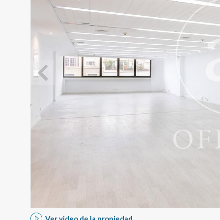
Modif
Técnic
Este sit
mejorar
instala
pudiend
deberá 
de la p
Analít
Ver video de la propiedad