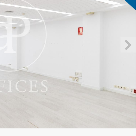
icar cookies
as y funcionales
Siempre 
io web utiliza Cookies propias para recopilar información con la finalida
 nuestros servicios. Si continua navegando, supone la aceptación de la
ción de las mismas. El usuario tiene la posibilidad de configurar su nav
o, si así lo desea, impedir que sean instaladas en su disco duro, aunq
tener en cuenta que dicha acción podrá ocasionar dificultades de nav
ágina web.
icas y personalización