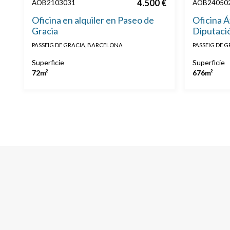
4.500 €
AOB2103031
AOB24050
Oficina en alquiler en Paseo de
Oficina Á
Gracia
Diputació
PASSEIG DE GRACIA, BARCELONA
PASSEIG DE 
Superficie
Superficie
72m²
676m²