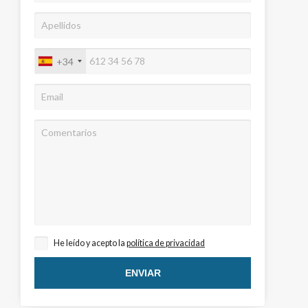
+34
activas
d de
egador
He leído y acepto la
política de privacidad
ue
egación