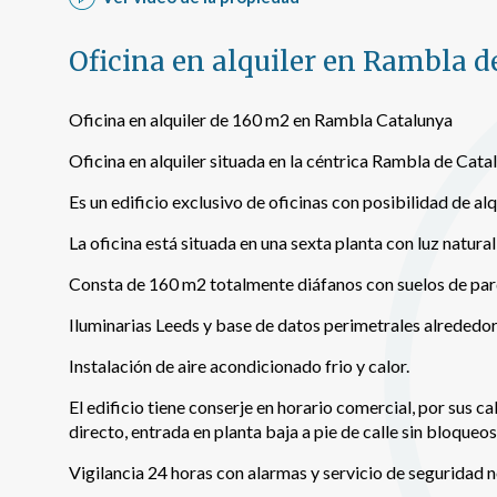
Permite
sitio we
Oficina en alquiler en Rambla 
medició
los usua
que hac
Oficina en alquiler de 160 m2 en Rambla Catalunya
del usu
experie
Oficina en alquiler situada en la céntrica Rambla de Cata
Market
Es un edificio exclusivo de oficinas con posibilidad de al
Estas c
La oficina está situada en una sexta planta con luz natura
eleccio
hábitos
Consta de 160 m2 totalmente diáfanos con suelos de par
en el si
usuario
Iluminarias Leeds y base de datos perimetrales alrededor 
Instalación de aire acondicionado frio y calor.
El edificio tiene conserje en horario comercial, por sus ca
directo, entrada en planta baja a pie de calle sin bloqueo
Vigilancia 24 horas con alarmas y servicio de seguridad 