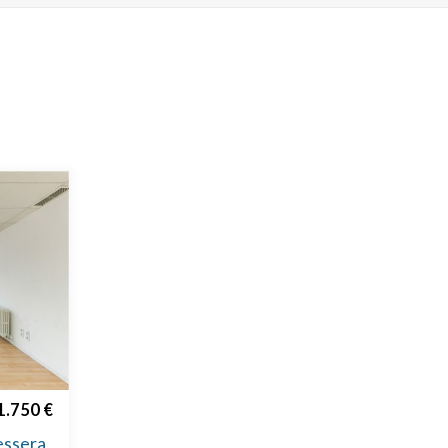
1.750 €
essera