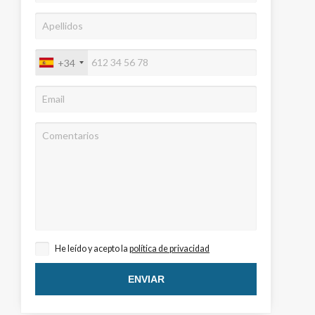
+34
activas
d de
egador
ue
He leído y acepto la
política de privacidad
egación