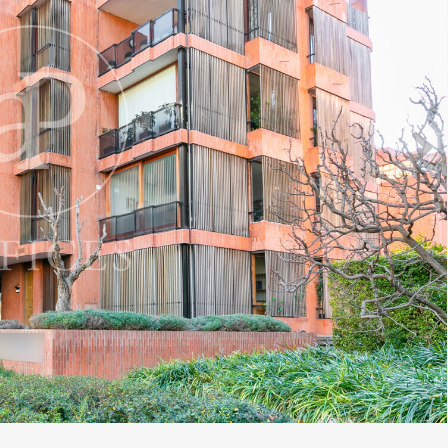
icar cookies
as y funcionales
Siempre 
io web utiliza Cookies propias para recopilar información con la finalida
 nuestros servicios. Si continua navegando, supone la aceptación de la
ción de las mismas. El usuario tiene la posibilidad de configurar su nav
o, si así lo desea, impedir que sean instaladas en su disco duro, aunq
tener en cuenta que dicha acción podrá ocasionar dificultades de nav
ágina web.
icas y personalización