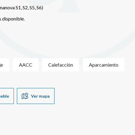
nanova S1, S2, S5, S6)
s disponible.
je
AACC
Calefacción
Aparcamiento
ueble
Ver mapa