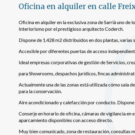
Oficina en alquiler en calle Frei
Permite
sitio we
medició
los usua
Oficina en alquiler en la exclusiva zona de Sarrià uno de 
que hac
Interiorismo por el prestigioso arquitecto Coderch.
del usu
experie
Dispone de 1.428 m2 distribuidos en dos plantas, varias s
Market
Accesible por diferentes puertas de acceso independient
Estas c
Ideal empresas corporativas de gestión de Servicios, cr
eleccio
hábitos
para Showrooms, despachos jurídicos, fincas administrati
en el si
usuario
Actualmente una de las zonas está utilizada cómo sala d
para la conservación.
Aire acondicionado y calefacción por conducto. Dispone d
Conserje en horario de oficina, cámaras de vigilancia en e
aparcamiento disponibles con acceso directo.
Muy bien comunicado, zona de restauración, consultas m