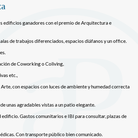
xa
n realizar el seguimiento y análisis del comportamiento de los usuarios
b. La información recogida mediante este tipo de cookies se utiliza en l
n de la actividad de la web para la elaboración de perfiles de navegac
rios con el fin de introducir mejoras en función del análisis de los dato
los edificios ganadores con el premio de Arquitectura e
en los usuarios del servicio. Permiten guardar la información de prefe
ario para mejorar la calidad de nuestros servicios y para ofrecer una m
ncia a través de productos recomendados.
alas de trabajos diferenciados, espacios diáfanos y un office.
ing y publicidad
es.
ookies son utilizadas para almacenar información sobre las preferencia
eación de Coworking o Coliving,
nes personales del usuario a través de la observación continuada de s
 de navegación. Gracias a ellas, podemos conocer los hábitos de nave
vas etc.,
tio web y mostrar publicidad relacionada con el perfil de navegación del
.
e Arte, con espacios con luces de ambiente y humedad correcta
Guardar configuración
Aceptar todas
e unas agradables vistas a un patio elegante.
l edificio. Gastos comunitarios e IBI para consultar, plazas de
édicas. Con transporte público bien comunicado.