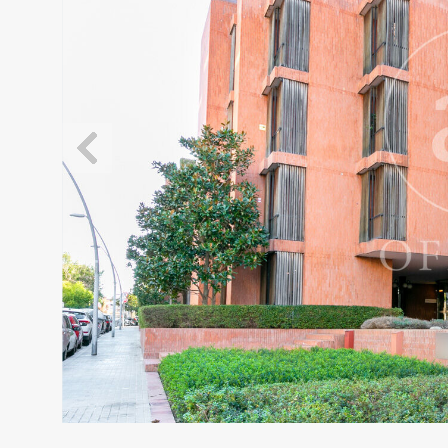
Modif
Técnic
Este sit
mejorar
instala
pudiend
deberá 
de la p
Analít