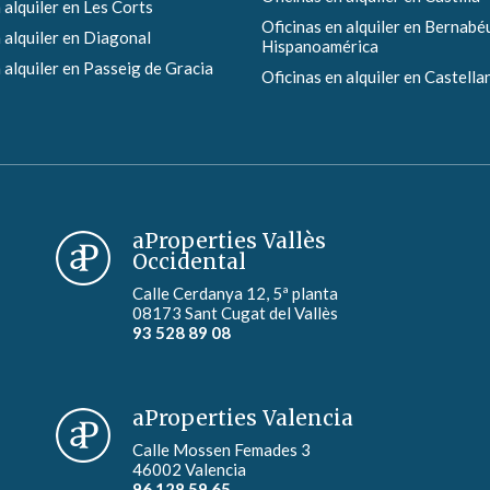
 alquiler en Les Corts
Oficinas en alquiler en Bernabéu
 alquiler en Diagonal
Hispanoamérica
 alquiler en Passeig de Gracia
Oficinas en alquiler en Castella
aProperties Vallès
Occidental
Calle Cerdanya 12, 5ª planta
08173 Sant Cugat del Vallès
93 528 89 08
aProperties Valencia
Calle Mossen Femades 3
46002 Valencia
96 128 59 65