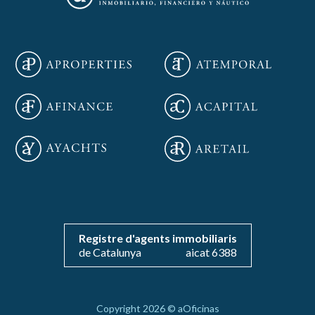
Guardar configuración
Aceptar todas
Registre d'agents immobiliaris
de Catalunya
aicat 6388
Copyright 2026 © aOficinas