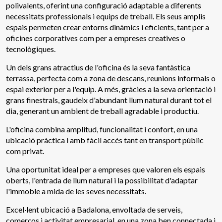
polivalents, oferint una configuració adaptable a diferents
necessitats professionals i equips de treball. Els seus amplis
Tècniques i funcionals
Sempre activades
espais permeten crear entorns dinàmics i eficients, tant per a
Aquest lloc web utilitza cookies pròpies per recopilar
oficines corporatives com per a empreses creatives o
informació amb la finalitat de millorar els nostres serveis.
tecnològiques.
Si continua navegant, suposa l'acceptació de la instal·lació
de les mateixes. L'usuari té la possibilitat de configurar el
navegador podent, si així ho desitja, impedir que siguin
Un dels grans atractius de l'oficina és la seva fantàstica
instal·lades al disc dur, encara que haurà de tenir en
terrassa, perfecta com a zona de descans, reunions informals o
compte que aquesta acció podrà ocasionar dificultats de
navegació de la pàgina web.
espai exterior per a l'equip. A més, gràcies a la seva orientació i
grans finestrals, gaudeix d'abundant llum natural durant tot el
dia, generant un ambient de treball agradable i productiu.
Analítiques i personalització
L'oficina combina amplitud, funcionalitat i confort, en una
Permeten fer el seguiment i l'anàlisi del comportament
dels usuaris d'aquest lloc web. La informació recollida
ubicació pràctica i amb fàcil accés tant en transport públic
mitjançant aquest tipus de cookies s'utilitza en el
com privat.
mesurament de l'activitat del web per a l'elaboració de
perfils de navegació dels usuaris per introduir millores en
Una oportunitat ideal per a empreses que valoren els espais
funció de l'anàlisi de les dades d'ús que fan els usuaris del
servei. Permeten desar la informació de preferència de
oberts, l'entrada de llum natural i la possibilitat d'adaptar
l'usuari per millorar la qualitat dels nostres serveis i oferir
l'immoble a mida de les seves necessitats.
una millor experiència a través de productes recomanats.
Excel·lent ubicació a Badalona, envoltada de serveis,
Marketing i publicitat
comerços i activitat empresarial, en una zona ben connectada i