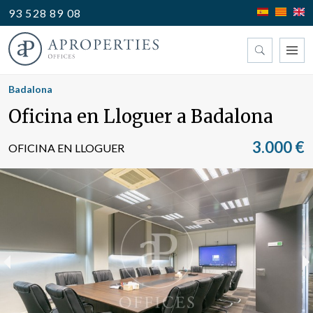
93 528 89 08
Trobi la seva oficina
Badalona
Oficina en Lloguer a Badalona
Tipus
3.000 €
OFICINA EN LLOGUER