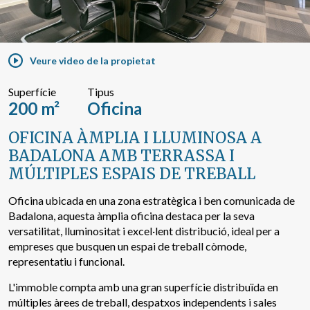
Cercar per text o referència
Veure video de la propietat
Cerca avançada
Superfície
Tipus
200 m²
Oficina
OFICINA ÀMPLIA I LLUMINOSA A
BADALONA AMB TERRASSA I
MÚLTIPLES ESPAIS DE TREBALL
Oficina ubicada en una zona estratègica i ben comunicada de
Badalona, aquesta àmplia oficina destaca per la seva
versatilitat, lluminositat i excel·lent distribució, ideal per a
empreses que busquen un espai de treball còmode,
representatiu i funcional.
L'immoble compta amb una gran superfície distribuïda en
Modificar cookies
múltiples àrees de treball, despatxos independents i sales