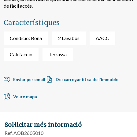
de fàcil accés.
Aquestes cookies són utilitzades per emmagatzemar
informació sobre les preferències i les eleccions personals
de l'usuari a través de l'observació continuada dels seus
Característiques
hàbits de navegació. Gràcies a elles, podem conèixer els
hàbits de navegació al lloc web i mostrar publicitat
relacionada amb el perfil de navegació de l'usuari.
Condició: Bona
2 Lavabos
AACC
Calefacció
Terrassa
Enviar per email
Descarregar fitxa de l'immoble
Veure mapa
Sol·licitar més informació
Ref. AOB2605010