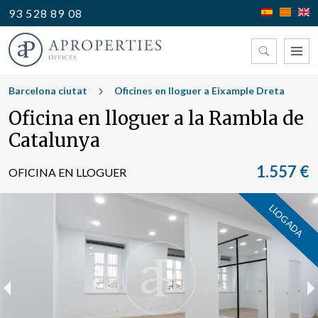
93 528 89 08
Trobi la seva oficina
Barcelona ciutat
Oficines en lloguer a Eixample Dreta
Oficina en lloguer a la Rambla de
Tipus
Catalunya
1.557 €
OFICINA EN LLOGUER
LLOGADA