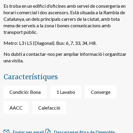
Es troba en un edifici d’oficines amb servei de consergeria en
horari comercial i dos ascensors. Està situada a la Rambla de
Catalunya, un dels principals carrers de la ciutat, amb tota
mena de serveis a la zona i bones comunicacions amb
transport públic.
Metro: L3 i L5 (Diagonal). Bus: 6, 7, 33, 34, H8.
No dubti a contactar-nos per ampliar informació i organitzar
una visita.
Característiques
Modificar cookies
Condició: Bona
1 Lavabo
Conserge
Tècniques i funcionals
Sempre activades
AACC
Calefacció
Aquest lloc web utilitza cookies pròpies per recopilar
informació amb la finalitat de millorar els nostres serveis.
Si continua navegant, suposa l'acceptació de la instal·lació
de les mateixes. L'usuari té la possibilitat de configurar el
navegador podent, si així ho desitja, impedir que siguin
Enviar per email
Descarregar fitxa de l'immoble