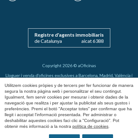
Guardar configuració
Acceptar totes
Registre d'agents immobiliaris
de Catalunya
aicat 6388
Copyright 2026 © aOficinas
Lloguer i venda d'oficines exclusives a Barcelona, Madrid, València i
Mallorca
Utilitzem cookies pròpies y de tercers per fer funcionar de manera
AICAT 6388
segura la nostra pàgina web i personalitzar el seu contingut.
Igualment, fem servir cookies per mesurar i obtenir dades de la
Nota Legal
navegació que realitza i per ajustar la publicitat als seus gustos i
preferències. Premi el botó "Acceptar totes" per confirmar que ha
Política de Cookies
llegit i acceptat l'informació presentada. Per administrar o
by
iEstrategic
deshabilitar aquestes cookies faci clic a "Configuració". Pot
obtenir més informació a la nostra
política de cookies
.