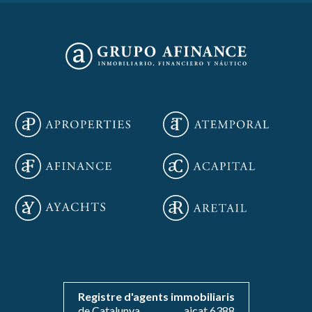
Guardar configuració
Acceptar totes
Registre d'agents immobiliaris
de Catalunya
aicat 6388