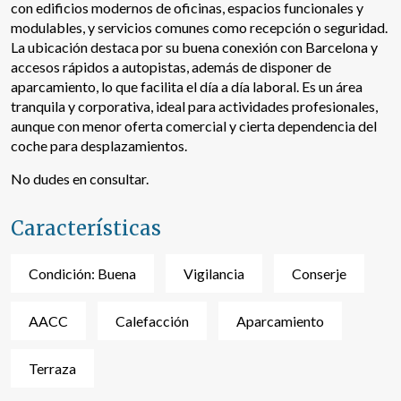
con edificios modernos de oficinas, espacios funcionales y
modulables, y servicios comunes como recepción o seguridad.
La ubicación destaca por su buena conexión con Barcelona y
accesos rápidos a autopistas, además de disponer de
aparcamiento, lo que facilita el día a día laboral. Es un área
Modificar cookies
tranquila y corporativa, ideal para actividades profesionales,
aunque con menor oferta comercial y cierta dependencia del
coche para desplazamientos.
Técnicas y funcionales
Siempre activas
Este sitio web utiliza Cookies propias para recopilar
No dudes en consultar.
información con la finalidad de mejorar nuestros servicios.
Si continua navegando, supone la aceptación de la
instalación de las mismas. El usuario tiene la posibilidad
Características
de configurar su navegador pudiendo, si así lo desea,
impedir que sean instaladas en su disco duro, aunque
deberá tener en cuenta que dicha acción podrá ocasionar
Condición: Buena
Vigilancia
Conserje
dificultades de navegación de la página web.
Analíticas y personalización
AACC
Calefacción
Aparcamiento
Permiten realizar el seguimiento y análisis del
comportamiento de los usuarios de este sitio web. La
Terraza
información recogida mediante este tipo de cookies se
utiliza en la medición de la actividad de la web para la