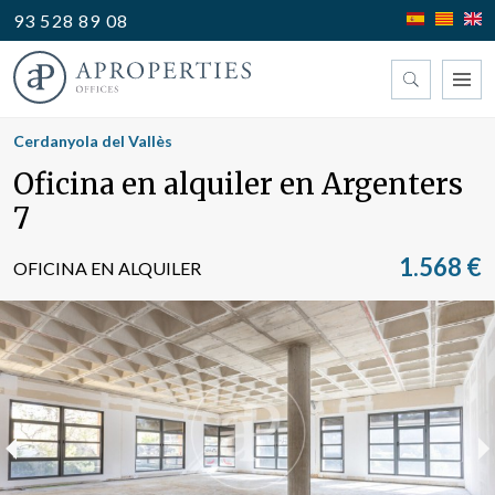
93 528 89 08
Encuentre su oficina
Cerdanyola del Vallès
Oficina en alquiler en Argenters
Tipo
7
1.568 €
OFICINA EN ALQUILER