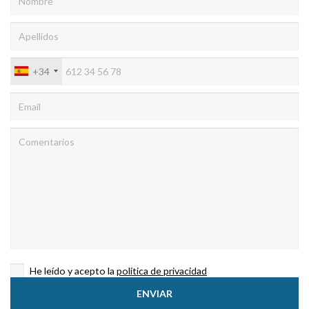
a través de la observación continuada de sus hábitos de
navegación. Gracias a ellas, podemos conocer los hábitos
de navegación en el sitio web y mostrar publicidad
relacionada con el perfil de navegación del usuario.
+34
He leído y acepto la
política de privacidad