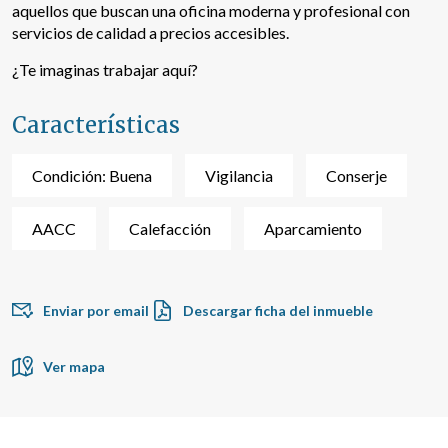
aquellos que buscan una oficina moderna y profesional con
servicios de calidad a precios accesibles.
¿Te imaginas trabajar aquí?
Características
Condición: Buena
Vigilancia
Conserje
AACC
Calefacción
Aparcamiento
Modificar cookies
Técnicas y funcionales
Siempre activas
Enviar por email
Descargar ficha del inmueble
Este sitio web utiliza Cookies propias para recopilar
información con la finalidad de mejorar nuestros servicios.
Ver mapa
Si continua navegando, supone la aceptación de la
instalación de las mismas. El usuario tiene la posibilidad
de configurar su navegador pudiendo, si así lo desea,
impedir que sean instaladas en su disco duro, aunque
deberá tener en cuenta que dicha acción podrá ocasionar