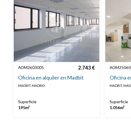
2.743 €
AOM2603005
AOM25060
Oficina en alquiler en Madbit
Oficina e
MADBIT, MADRID
MADBIT, MAD
Superficie
Superficie
195m²
1.056m²