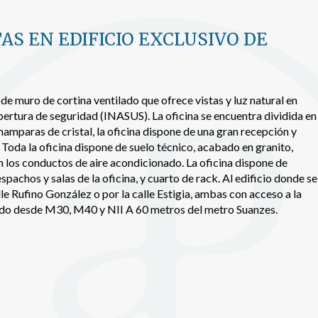
b. La información recogida mediante este tipo de cookies se utiliza en l
n de la actividad de la web para la elaboración de perfiles de navegac
rios con el fin de introducir mejoras en función del análisis de los dato
AS EN EDIFICIO EXCLUSIVO DE
en los usuarios del servicio. Permiten guardar la información de prefe
ario para mejorar la calidad de nuestros servicios y para ofrecer una m
ncia a través de productos recomendados.
de muro de cortina ventilado que ofrece vistas y luz natural en
ing y publicidad
ertura de seguridad (INASUS). La oficina se encuentra dividida en
ookies son utilizadas para almacenar información sobre las preferencia
amparas de cristal, la oficina dispone de una gran recepción y
nes personales del usuario a través de la observación continuada de s
Toda la oficina dispone de suelo técnico, acabado en granito,
 de navegación. Gracias a ellas, podemos conocer los hábitos de nave
tio web y mostrar publicidad relacionada con el perfil de navegación del
n los conductos de aire acondicionado. La oficina dispone de
.
spachos y salas de la oficina, y cuarto de rack. Al edificio donde se
Guardar configuración
Aceptar todas
le Rufino González o por la calle Estigia, ambas con acceso a la
pido desde M30, M40 y NII A 60 metros del metro Suanzes.