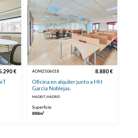
5.290 €
8.880 €
AOM2506018
biT
Oficina en alquiler junto a HH
Garcia Noblejas.
MADBIT, MADRID
Superficie
888m²