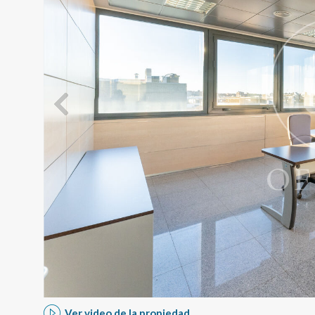
Modif
Técnic
Este sit
mejorar
instala
pudiend
deberá 
de la p
Analít
Permite
Ver video de la propiedad