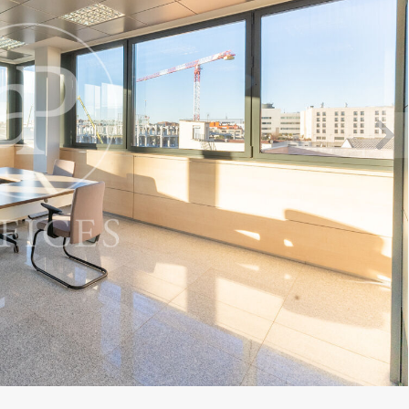
icar cookies
as y funcionales
Siempre 
io web utiliza Cookies propias para recopilar información con la finalida
 nuestros servicios. Si continua navegando, supone la aceptación de la
ción de las mismas. El usuario tiene la posibilidad de configurar su nav
o, si así lo desea, impedir que sean instaladas en su disco duro, aunq
tener en cuenta que dicha acción podrá ocasionar dificultades de nav
ágina web.
icas y personalización
n realizar el seguimiento y análisis del comportamiento de los usuarios