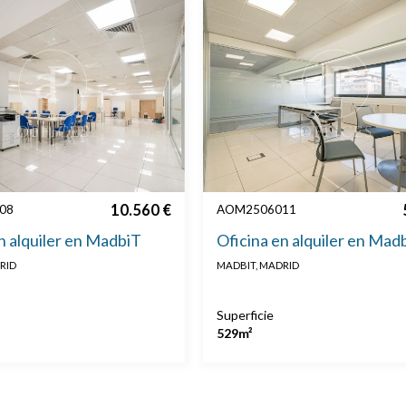
10.560 €
08
AOM2506011
n alquiler en MadbiT
Oficina en alquiler en Mad
RID
MADBIT, MADRID
Superficie
529m²