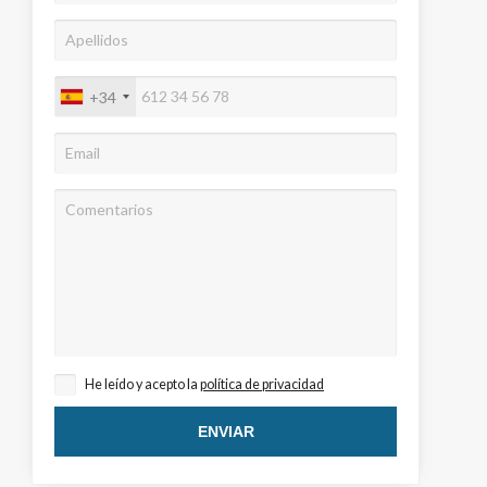
+34
activas
d de
egador
ue
egación
He leído y acepto la
política de privacidad
 de este