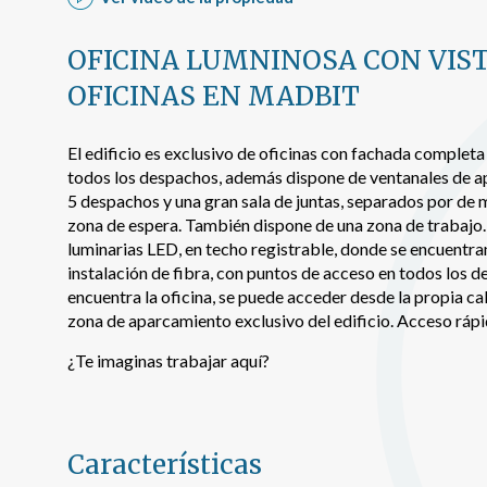
sitio we
medició
los usua
OFICINA LUMNINOSA CON VIST
que hac
del usu
OFICINAS EN MADBIT
experie
El edificio es exclusivo de oficinas con fachada completa 
Market
todos los despachos, además dispone de ventanales de ap
Estas c
5 despachos y una gran sala de juntas, separados por de m
eleccio
zona de espera. También dispone de una zona de trabajo. 
hábitos
en el si
luminarias LED, en techo registrable, donde se encuentra
usuario
instalación de fibra, con puntos de acceso en todos los de
encuentra la oficina, se puede acceder desde la propia cal
zona de aparcamiento exclusivo del edificio. Acceso rá
¿Te imaginas trabajar aquí?
Características