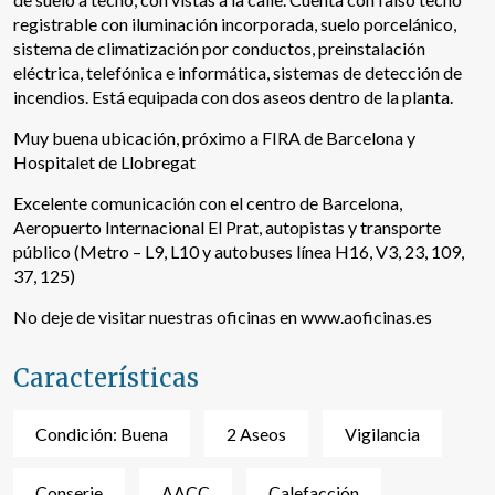
registrable con iluminación incorporada, suelo porcelánico,
sistema de climatización por conductos, preinstalación
eléctrica, telefónica e informática, sistemas de detección de
incendios. Está equipada con dos aseos dentro de la planta.
Muy buena ubicación, próximo a FIRA de Barcelona y
Hospitalet de Llobregat
Excelente comunicación con el centro de Barcelona,
Aeropuerto Internacional El Prat, autopistas y transporte
público (Metro – L9, L10 y autobuses línea H16, V3, 23, 109,
37, 125)
Modificar cookies
No deje de visitar nuestras oficinas en www.aoficinas.es
Características
Técnicas y funcionales
Siempre activas
Este sitio web utiliza Cookies propias para recopilar
Condición: Buena
2 Aseos
Vigilancia
información con la finalidad de mejorar nuestros servicios.
Si continua navegando, supone la aceptación de la
instalación de las mismas. El usuario tiene la posibilidad
Conserje
AACC
Calefacción
de configurar su navegador pudiendo, si así lo desea,