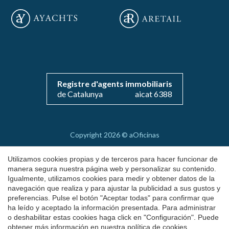
Guardar configuración
Aceptar todas
Registre d'agents immobiliaris
de Catalunya
aicat 6388
Copyright 2026 © aOficinas
Alquiler y venta de oficinas exclusivas
Utilizamos cookies propias y de terceros para hacer funcionar de
AICAT 6388
manera segura nuestra página web y personalizar su contenido.
Igualmente, utilizamos cookies para medir y obtener datos de la
Aviso Legal
navegación que realiza y para ajustar la publicidad a sus gustos y
preferencias. Pulse el botón "Aceptar todas" para confirmar que
Política de Cookies
ha leído y aceptado la información presentada. Para administrar
by
iEstrategic
o deshabilitar estas cookies haga click en "Configuración". Puede
obtener más información en nuestra
política de cookies
.