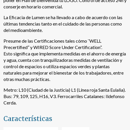
poner en Hall de bienvenida tu LOGO. Control de acceso 24h y
Este sitio web utiliza Cookies propias para recopilar
conserje en horario comercial.
información con la finalidad de mejorar nuestros servicios.
Si continua navegando, supone la aceptación de la
La Eficacia de Lumen se ha llevado a cabo de acuerdo con las
instalación de las mismas. El usuario tiene la posibilidad
últimas tendencias tanto en el cuidado de las personas como
de configurar su navegador pudiendo, si así lo desea,
impedir que sean instaladas en su disco duro, aunque
del medioambiente.
deberá tener en cuenta que dicha acción podrá ocasionar
dificultades de navegación de la página web.
Presume de las Certificaciones tales cómo ¨WELL
Precertified” y WIRED Score Under Certification”.
Analíticas y personalización
Esto significa que implementa medidas en el ahorro de energía
y agua, cuenta con tranquilizadoras medidas de ventilación y
Permiten realizar el seguimiento y análisis del
control de espacios o utiliza espacios verdes y plantas
comportamiento de los usuarios de este sitio web. La
información recogida mediante este tipo de cookies se
naturales para mejorar el bienestar de los trabajadores, entre
utiliza en la medición de la actividad de la web para la
otras muchas prácticas.
elaboración de perfiles de navegación de los usuarios con
el fin de introducir mejoras en función del análisis de los
Metro: L10 (Ciudad de la Justicia) L1 (Línea roja Santa Eulalia).
datos de uso que hacen los usuarios del servicio. Permiten
guardar la información de preferencia del usuario para
Bus: 79, 109, 125, H16, V3. Ferrocarriles Catalanes: Ildefonso
mejorar la calidad de nuestros servicios y para ofrecer una
Cerda.
mejor experiencia a través de productos recomendados.
Características
Marketing y publicidad
Estas cookies son utilizadas para almacenar información