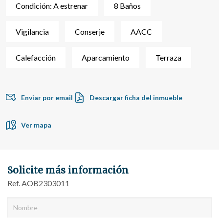
Condición: A estrenar
8 Baños
sobre las preferencias y elecciones personales del usuario
a través de la observación continuada de sus hábitos de
navegación. Gracias a ellas, podemos conocer los hábitos
de navegación en el sitio web y mostrar publicidad
Vigilancia
Conserje
AACC
relacionada con el perfil de navegación del usuario.
Calefacción
Aparcamiento
Terraza
Enviar por email
Descargar ficha del inmueble
Ver mapa
Solicite más información
Ref. AOB2303011