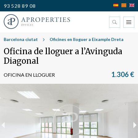
93 528 89 08
Trobi la seva oficina
Barcelona ciutat
Oficines en lloguer a Eixample Dreta
Oficina de lloguer a l’Avinguda
Tipus
Diagonal
1.306 €
OFICINA EN LLOGUER