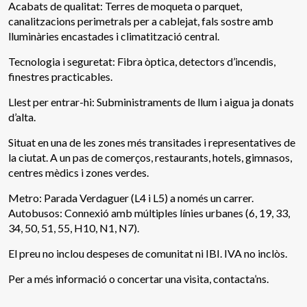
Acabats de qualitat: Terres de moqueta o parquet,
canalitzacions perimetrals per a cablejat, fals sostre amb
lluminàries encastades i climatització central.
Tecnologia i seguretat: Fibra òptica, detectors d’incendis,
finestres practicables.
Llest per entrar-hi: Subministraments de llum i aigua ja donats
d’alta.
Situat en una de les zones més transitades i representatives de
la ciutat. A un pas de comerços, restaurants, hotels, gimnasos,
centres mèdics i zones verdes.
Metro: Parada Verdaguer (L4 i L5) a només un carrer.
Modificar cookies
Autobusos: Connexió amb múltiples línies urbanes (6, 19, 33,
34, 50, 51, 55, H10, N1, N7).
El preu no inclou despeses de comunitat ni IBI. IVA no inclòs.
Tècniques i funcionals
Sempre activades
Aquest lloc web utilitza cookies pròpies per recopilar
Per a més informació o concertar una visita, contacta’ns.
informació amb la finalitat de millorar els nostres serveis.
Si continua navegant, suposa l'acceptació de la instal·lació