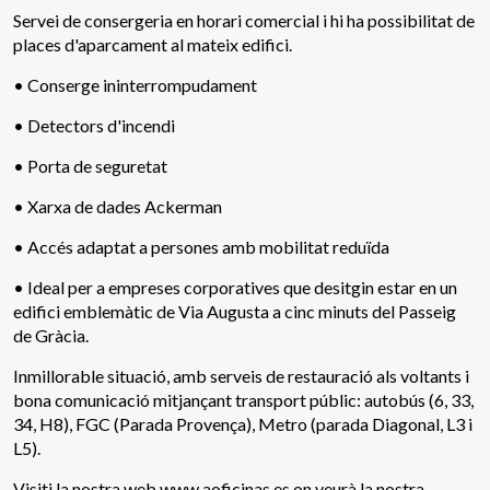
Servei de consergeria en horari comercial i hi ha possibilitat de
places d'aparcament al mateix edifici.
• Conserge ininterrompudament
• Detectors d'incendi
• Porta de seguretat
• Xarxa de dades Ackerman
• Accés adaptat a persones amb mobilitat reduïda
• Ideal per a empreses corporatives que desitgin estar en un
edifici emblemàtic de Via Augusta a cinc minuts del Passeig
Modificar cookies
de Gràcia.
Inmillorable situació, amb serveis de restauració als voltants i
bona comunicació mitjançant transport públic: autobús (6, 33,
Tècniques i funcionals
Sempre activades
34, H8), FGC (Parada Provença), Metro (parada Diagonal, L3 i
Aquest lloc web utilitza cookies pròpies per recopilar
L5).
informació amb la finalitat de millorar els nostres serveis.
Si continua navegant, suposa l'acceptació de la instal·lació
Visiti la nostra web www.aoficinas.es on veurà la nostra