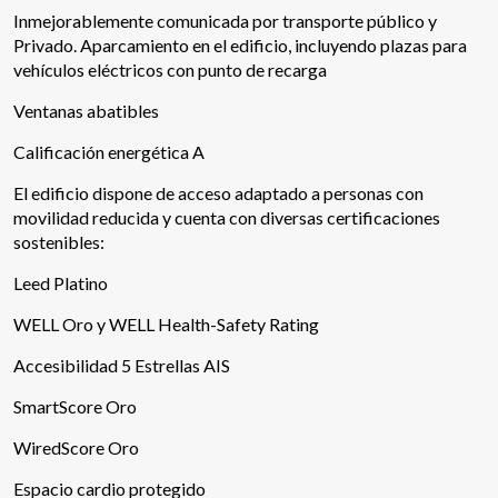
Inmejorablemente comunicada por transporte público y
Privado. Aparcamiento en el edificio, incluyendo plazas para
vehículos eléctricos con punto de recarga
Ventanas abatibles
Calificación energética A
El edificio dispone de acceso adaptado a personas con
movilidad reducida y cuenta con diversas certificaciones
sostenibles:
Leed Platino
WELL Oro y WELL Health-Safety Rating
Modificar cookies
Accesibilidad 5 Estrellas AIS
SmartScore Oro
Técnicas y funcionales
Siempre activas
WiredScore Oro
Este sitio web utiliza Cookies propias para recopilar
información con la finalidad de mejorar nuestros servicios.
Espacio cardio protegido
Si continua navegando, supone la aceptación de la