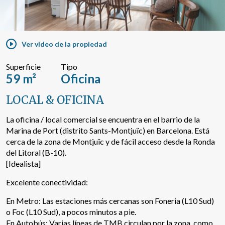
Buscar por texto o referencia
Ver video de la propiedad
Búsqueda avanzada
Superficie
Tipo
59 m²
Oficina
LOCAL & OFICINA
La oficina / local comercial se encuentra en el barrio de la
Marina de Port (distrito Sants-Montjuïc) en Barcelona. Está
cerca de la zona de Montjuïc y de fácil acceso desde la Ronda
del Litoral (B-10).
[Idealista]
Excelente conectividad:
En Metro: Las estaciones más cercanas son Foneria (L10 Sud)
o Foc (L10 Sud), a pocos minutos a pie.
En Autobús: Varias líneas de TMB circulan por la zona, como