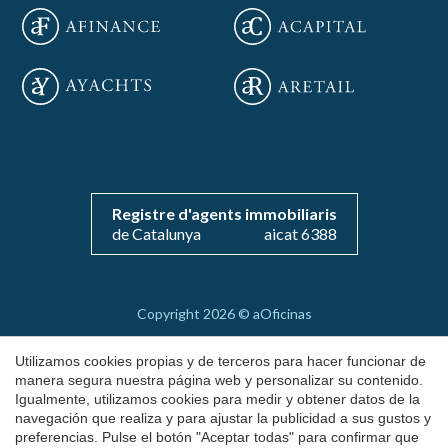
Guardar configuración
Aceptar todas
Registre d'agents immobiliaris
de Catalunya
aicat 6388
Copyright 2026 © aOficinas
Alquiler y venta de oficinas exclusivas
Utilizamos cookies propias y de terceros para hacer funcionar de
AICAT 6388
manera segura nuestra página web y personalizar su contenido.
Igualmente, utilizamos cookies para medir y obtener datos de la
Aviso Legal
navegación que realiza y para ajustar la publicidad a sus gustos y
preferencias. Pulse el botón "Aceptar todas" para confirmar que
Política de Cookies