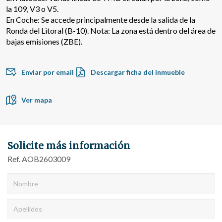
la 109, V3 o V5.
En Coche: Se accede principalmente desde la salida de la
Ronda del Litoral (B-10). Nota: La zona está dentro del área de
bajas emisiones (ZBE).
Enviar por email
Descargar ficha del inmueble
Ver mapa
Modificar cookies
Solicite más información
Técnicas y funcionales
Siempre activas
Ref. AOB2603009
Este sitio web utiliza Cookies propias para recopilar
información con la finalidad de mejorar nuestros servicios.
Si continua navegando, supone la aceptación de la
instalación de las mismas. El usuario tiene la posibilidad
de configurar su navegador pudiendo, si así lo desea,
impedir que sean instaladas en su disco duro, aunque
deberá tener en cuenta que dicha acción podrá ocasionar
dificultades de navegación de la página web.